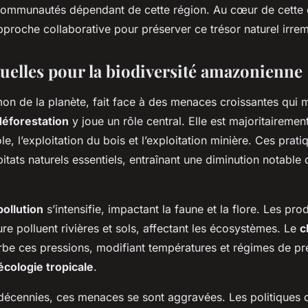
ommunautés dépendant de cette région. Au cœur de cette c
pproche collaborative pour préserver ce trésor naturel irre
uelles pour la biodiversité amazonienne
n de la planète, fait face à des menaces croissantes qui me
déforestation
y joue un rôle central. Elle est majoritaireme
le, l’exploitation du bois et l’exploitation minière. Ces prat
bitats naturels essentiels, entraînant une diminution notabl
pollution
s’intensifie, impactant la faune et la flore. Les pr
ture polluent rivières et sols, affectant les écosystèmes. Le
c
be ces pressions, modifiant températures et régimes de pré
écologie tropicale
.
décennies, ces menaces se sont aggravées. Les politiques 