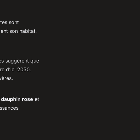
tes sont
ent son habitat.
les suggèrent que
re d’ici 2050.
vères.
e
dauphin rose
et
issances