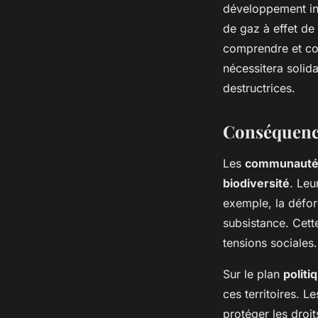
développement int
de gaz à effet de 
comprendre et com
nécessitera solid
destructrices.
Conséquences
Les
communautés
biodiversité
. Leu
exemple, la défor
subsistance. Cet
tensions sociales.
Sur le plan
polit
ces territoires. 
protéger les droi