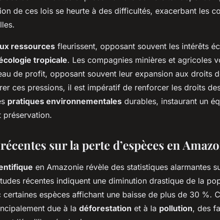
tion de ces lois se heurte à des difficultés, exacerbant les c
lles.
 aux ressources
fleurissent, opposant souvent les intérêts 
écologie tropicale
. Les compagnies minières et agricoles v
au de profit, opposant souvent leur expansion aux droits d
rer ces pressions, il est impératif de renforcer les droits 
es
pratiques environnementales
durables, instaurant un éq
 préservation.
 récentes sur la perte d’espèces en Amaz
entifique
en Amazonie révèle des statistiques alarmantes s
tudes récentes indiquent une diminution drastique de la pop
c certaines espèces affichant une baisse de plus de 30 %. 
rincipalement due à la
déforestation
et à la
pollution
, des f