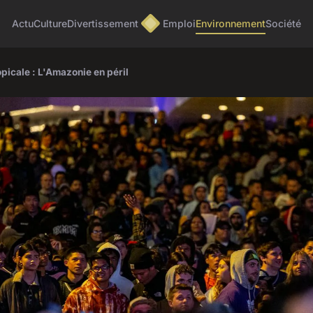
Actu
Culture
Divertissement
Emploi
Environnement
Société
opicale : L'Amazonie en péril