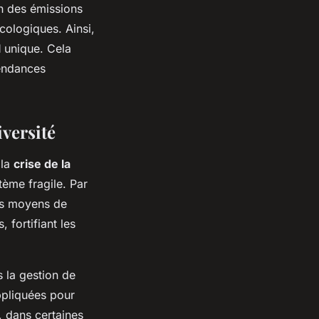
on des émissions
écologiques. Ainsi,
l
unique. Cela
tendances
iversité
 la
crise de la
tème fragile. Par
urs moyens de
 fortifiant les
s la gestion de
ppliquées pour
, dans certaines