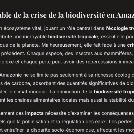
le de la crise de la biodiversité en Ama
n écosystème vital, jouant un rôle central dans
l’écologie t
 abrite une incroyable
biodiversité tropicale
, essentielle po
gique de la planète. Malheureusement, elle fait face à une
cri
 précédent. Chaque espèce, des insectes aux mammifères, 
mplexe et chaque perte peut avoir des répercussions immea
’Amazonie ne se limite pas seulement à sa richesse écologiqu
s de carbone, absorbant des quantités significatives de d
uler le climat mondial. La diminution de la
biodiversité trop
 les chaînes alimentaires locales mais aussi la stabilité du
nement ces
impacts
nécessite d’examiner les conséquences 
s que la pollinisation et la régulation des eaux. Les pertes
 entraîner la disparité socio-économique, affectant les m