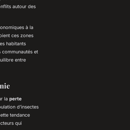
onflits autour des
économiques à la
oient ces zones
es habitants
des communautés et
uilibre entre
onie
ur la
perte
ulation d’insectes
Cette tendance
acteurs qui