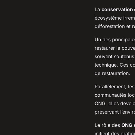
La
conservation d
écosystème irrempl
déforestation et re
Un des principaux
restaurer la couve
souvent soutenus 
technique. Ces col
de restauration.
Parallèlement, le
communautés local
ONG, elles dévelo
préservant l’envi
Le rôle des
ONG
e
initient des prat