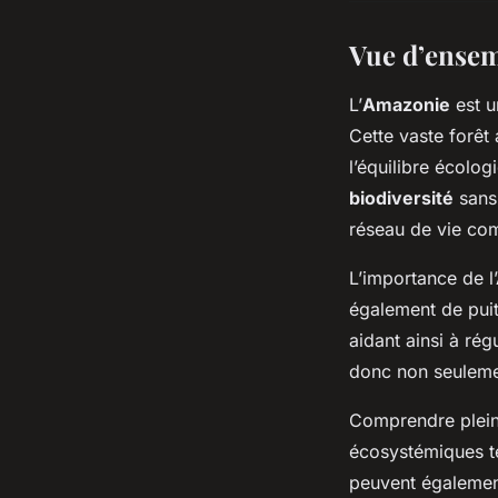
Vue d’ensemb
L’
Amazonie
est u
Cette vaste forêt
l’équilibre écolo
biodiversité
sans
réseau de vie co
L’importance de l
également de puit
aidant ainsi à rég
donc non seulement
Comprendre plei
écosystémiques tel
peuvent également