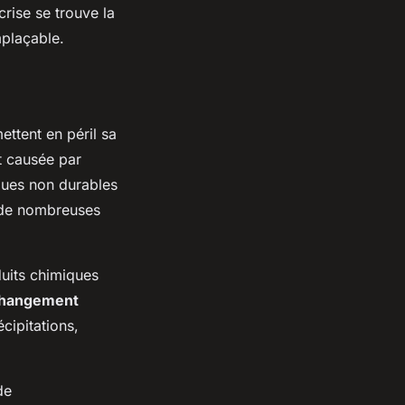
rise se trouve la
mplaçable.
ttent en péril sa
nt causée par
iques non durables
e de nombreuses
oduits chimiques
hangement
cipitations,
de