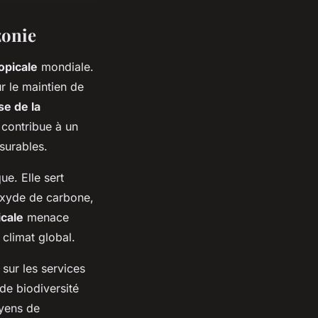
zonie
ropicale
mondiale.
ur le maintien de
se de la
contribue à un
surables.
e. Elle sert
ioxyde de carbone,
icale
menace
 climat global.
sur les services
 de biodiversité
oyens de